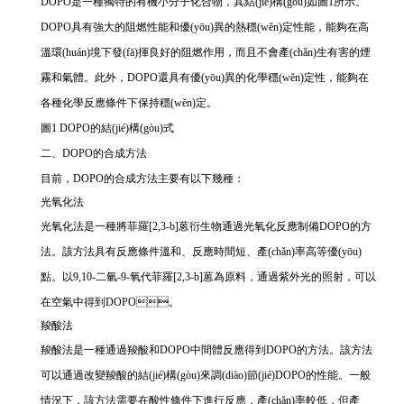
DOPO是一種獨特的有機小分子化合物，其結(jié)構(gòu)如圖1所示。
DOPO具有強大的阻燃性能和優(yōu)異的熱穩(wěn)定性能，能夠在高
溫環(huán)境下發(fā)揮良好的阻燃作用，而且不會產(chǎn)生有害的煙
霧和氣體。此外，DOPO還具有優(yōu)異的化學穩(wěn)定性，能夠在
各種化學反應條件下保持穩(wěn)定。
圖1 DOPO的結(jié)構(gòu)式
二、DOPO的合成方法
目前，DOPO的合成方法主要有以下幾種：
光氧化法
光氧化法是一種將菲羅[2,3-b]蒽衍生物通過光氧化反應制備DOPO的方
法。該方法具有反應條件溫和、反應時間短、產(chǎn)率高等優(yōu)
點。以9,10-二氫-9-氧代菲羅[2,3-b]蒽為原料，通過紫外光的照射，可以
在空氣中得到DOPO。
羧酸法
羧酸法是一種通過羧酸和DOPO中間體反應得到DOPO的方法。該方法
可以通過改變羧酸的結(jié)構(gòu)來調(diào)節(jié)DOPO的性能。一般
情況下，該方法需要在酸性條件下進行反應，產(chǎn)率較低，但產