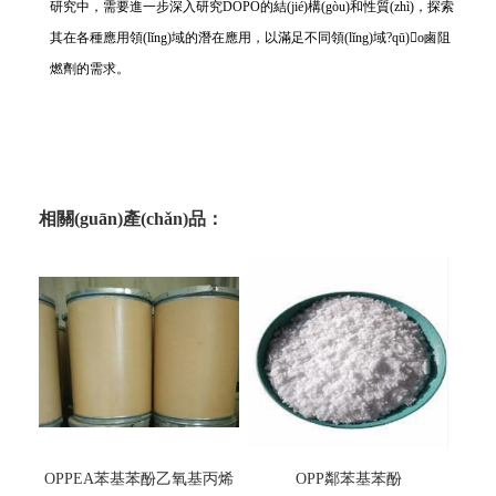
研究中，需要進一步深入研究DOPO的結(jié)構(gòu)和性質(zhì)，探索
其在各種應用領(lǐng)域的潛在應用，以滿足不同領(lǐng)域?qū)o鹵阻
燃劑的需求。
相關(guān)產(chǎn)品：
OPPEA苯基苯酚乙氧基丙烯
OPP鄰苯基苯酚