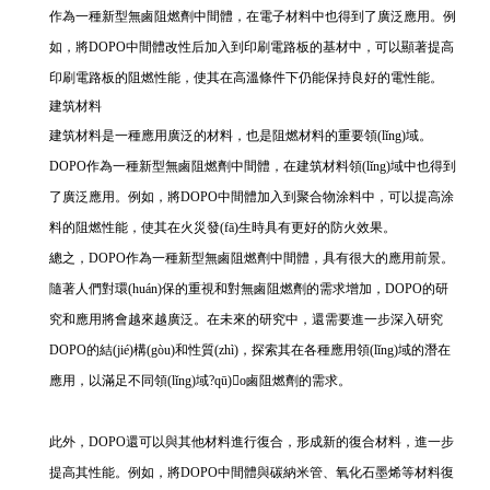
作為一種新型無鹵阻燃劑中間體，在電子材料中也得到了廣泛應用。例
如，將DOPO中間體改性后加入到印刷電路板的基材中，可以顯著提高
印刷電路板的阻燃性能，使其在高溫條件下仍能保持良好的電性能。
建筑材料
建筑材料是一種應用廣泛的材料，也是阻燃材料的重要領(lǐng)域。
DOPO作為一種新型無鹵阻燃劑中間體，在建筑材料領(lǐng)域中也得到
了廣泛應用。例如，將DOPO中間體加入到聚合物涂料中，可以提高涂
料的阻燃性能，使其在火災發(fā)生時具有更好的防火效果。
總之，DOPO作為一種新型無鹵阻燃劑中間體，具有很大的應用前景。
隨著人們對環(huán)保的重視和對無鹵阻燃劑的需求增加，DOPO的研
究和應用將會越來越廣泛。在未來的研究中，還需要進一步深入研究
DOPO的結(jié)構(gòu)和性質(zhì)，探索其在各種應用領(lǐng)域的潛在
應用，以滿足不同領(lǐng)域?qū)o鹵阻燃劑的需求。
此外，DOPO還可以與其他材料進行復合，形成新的復合材料，進一步
提高其性能。例如，將DOPO中間體與碳納米管、氧化石墨烯等材料復