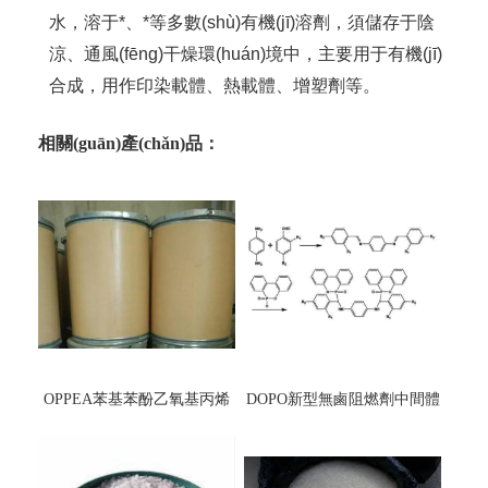
水，溶于*、*等多數(shù)有機(jī)溶劑，須
儲存于陰
涼、通風(fēng)干燥環(huán)境中，主要
用于有機(jī)
合成，用作印染載體、熱載體、增塑劑等。
相關(guān)產(chǎn)品：
OPPEA苯基苯酚乙氧基丙烯
DOPO新型無鹵阻燃劑中間體
酸酯