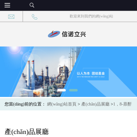
歡迎來到我們的網(wǎng)站
您當(dāng)前的位置：
網(wǎng)站首頁
>
產(chǎn)品展廳
>
1，8-萘酐
>
α-甲基萘
產(chǎn)品展廳