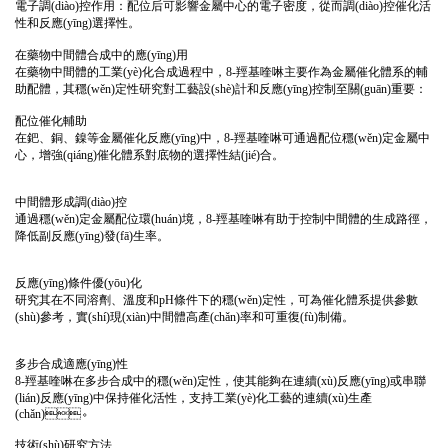
電子調(diào)控作用：配位后可影響金屬中心的電子密度，從而調(diào)控催化活
性和反應(yīng)選擇性。
在藥物中間體合成中的應(yīng)用
在藥物中間體的工業(yè)化合成過程中，8-羥基喹啉主要作為金屬催化體系的輔
助配體，其穩(wěn)定性研究對工藝設(shè)計和反應(yīng)控制至關(guān)重要：
配位催化輔助
在鈀、銅、鎳等金屬催化反應(yīng)中，8-羥基喹啉可通過配位穩(wěn)定金屬中
心，增強(qiáng)催化體系對底物的選擇性結(jié)合。
中間體形成調(diào)控
通過穩(wěn)定金屬配位環(huán)境，8-羥基喹啉有助于控制中間體的生成路徑，
降低副反應(yīng)發(fā)生率。
反應(yīng)條件優(yōu)化
研究其在不同溶劑、溫度和pH條件下的穩(wěn)定性，可為催化體系提供參數
(shù)參考，實(shí)現(xiàn)中間體高產(chǎn)率和可重復(fù)制備。
多步合成適應(yīng)性
8-羥基喹啉在多步合成中的穩(wěn)定性，使其能夠在連續(xù)反應(yīng)或串聯
(lián)反應(yīng)中保持催化活性，支持工業(yè)化工藝的連續(xù)生產
(chǎn)。
技術(shù)研究方法