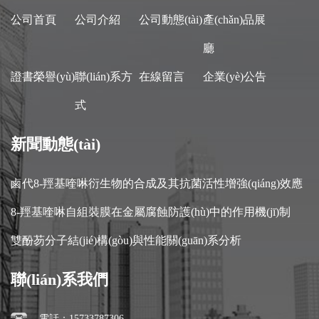
公司首頁
公司介紹
公司動態(tài)
產(chǎn)品展
廳
證書榮譽(yù)
聯(lián)系方
在線留言
企業(yè)公告
式
新聞動態(tài)
鹵代8-羥基喹啉衍生物的合成及其抗菌活性增強(qiáng)效應
(yīng)
8-羥基喹啉自組裝膜在金屬腐蝕防護(hù)中的作用機(jī)制
雙酚芴分子結(jié)構(gòu)與性能關(guān)系分析
聯(lián)系我們
電話：15733787306