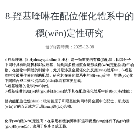
8-羥基喹啉在配位催化體系中的
穩(wěn)定性研究
發(fā)表時間：2025-12-08
8-羥基喹啉（8-Hydroxyquinoline, 8-HQ）是一類重要的有機(jī)配體，因其分子
中同時具有吡啶氮和鄰位羥基，能夠與多種過渡金屬形成穩(wěn)定配位復(fù)合
物。在藥物中間體的制備中，尤其是涉及金屬催化的反應(yīng)體系中，8-羥基
喹啉常被用作催化輔助配體。研究其在催化體系中的穩(wěn)定性，對優(yōu)化
中間體合成工藝和提高產(chǎn)率具有重要意義。
8-羥基喹啉的化學(xué)特性
8-羥基喹啉的結(jié)構(gòu)特點(diǎn)賦予其在配位催化體系中的獨(dú)特性能：
雙功能配位位點(diǎn)：吡啶氮原子和羥基能夠同時與金屬中心配位，形成穩
(wěn)定的五元或六元環(huán)絡(luò)合物。
化學(xué)穩(wěn)定性高：在常用有機(jī)溶劑和溫和反應(yīng)條件下結(jié)構
(gòu)穩(wěn)定，適用于多步合成工藝。